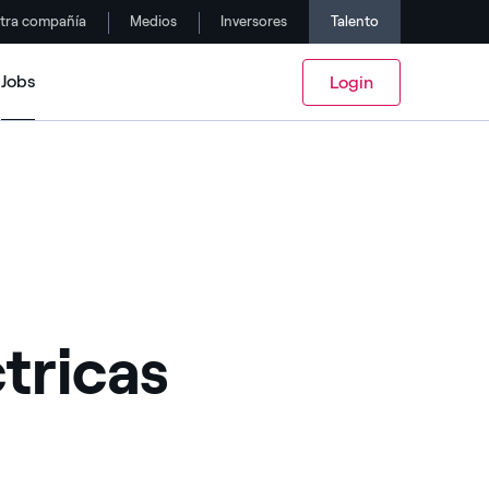
tra compañía
Medios
Inversores
Talento
Jobs
Login
ricas ​