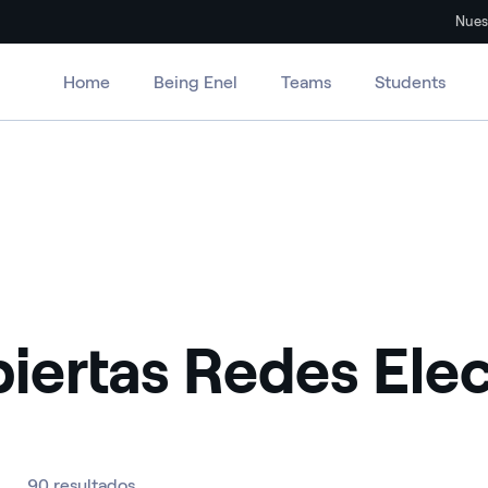
Nues
Home
Being Enel
Teams
Students
iertas Redes Elect
90 resultados