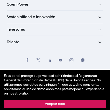
Open Power
Sostenibilidad e innovación
Inversores
Talento
Créditos
Oficio
Politique de confidentialité
Este portal protege su privacidad adhiriéndose al Reglamento
General de Protección de Datos (RGPD) de la Unión Europea. No
Política de cookies
utilizaremos sus datos para ningún fin que usted no consienta.
Solicitamos el uso de datos anónimos para mejorar su experiencia
Español - ES
en nuestro sitio.
© Enel Spa All Rights Reserved Enel Spa VAT code
Aceptar todo