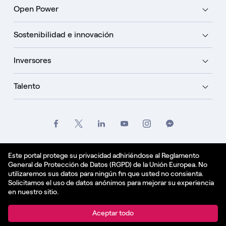
Open Power
Sostenibilidad e innovación
Inversores
Talento
Créditos
Oficio
Politique de confidentialité
Este portal protege su privacidad adhiriéndose al Reglamento
General de Protección de Datos (RGPD) de la Unión Europea. No
Política de cookies
utilizaremos sus datos para ningún fin que usted no consienta.
Solicitamos el uso de datos anónimos para mejorar su experiencia
Español - ES
en nuestro sitio.
© Enel Spa All Rights Reserved Enel Spa VAT code
Aceptar todo