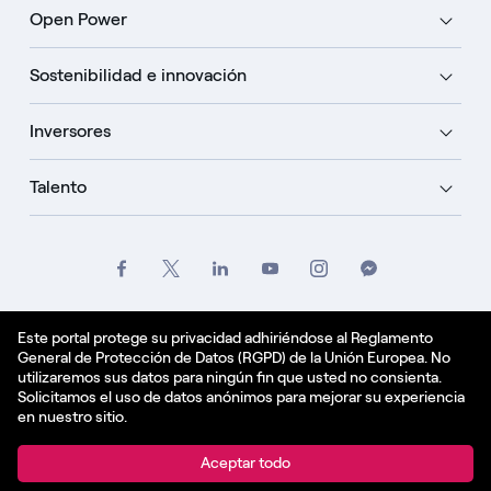
Open Power
Sostenibilidad e innovación
Inversores
Talento
Créditos
Oficio
Politique de confidentialité
Este portal protege su privacidad adhiriéndose al Reglamento
General de Protección de Datos (RGPD) de la Unión Europea. No
Política de cookies
utilizaremos sus datos para ningún fin que usted no consienta.
Solicitamos el uso de datos anónimos para mejorar su experiencia
Español - ES
en nuestro sitio.
© Enel Spa All Rights Reserved Enel Spa VAT code
Aceptar todo