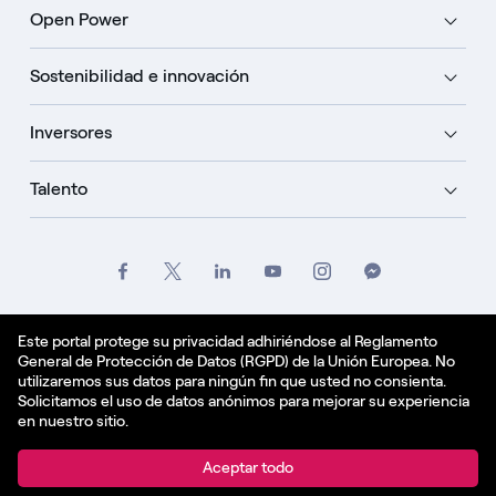
Open Power
Sostenibilidad e innovación
Inversores
Talento
Créditos
Oficio
Politique de confidentialité
Este portal protege su privacidad adhiriéndose al Reglamento
General de Protección de Datos (RGPD) de la Unión Europea. No
Política de cookies
utilizaremos sus datos para ningún fin que usted no consienta.
Solicitamos el uso de datos anónimos para mejorar su experiencia
Español - ES
en nuestro sitio.
© Enel Spa All Rights Reserved Enel Spa VAT code
Aceptar todo