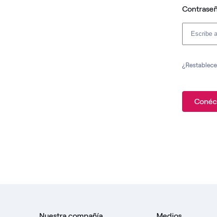
Contrase
¿Restablece
Conéc
Nuestra compañía
Medios