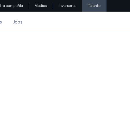
tra compañía
Medios
Inversores
Talento
s
Jobs