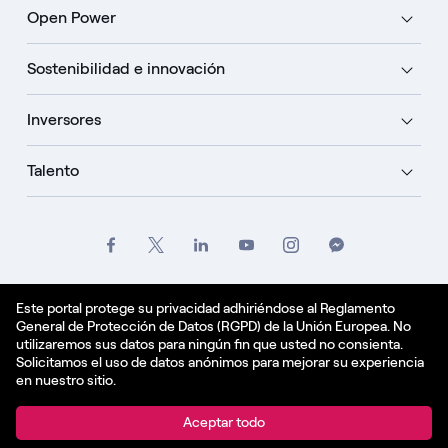
Open Power
Sostenibilidad e innovación
Inversores
Talento
Créditos
Oficio
Politique de confidentialité
Este portal protege su privacidad adhiriéndose al Reglamento
General de Protección de Datos (RGPD) de la Unión Europea. No
Política de cookies
utilizaremos sus datos para ningún fin que usted no consienta.
Solicitamos el uso de datos anónimos para mejorar su experiencia
Español - ES
en nuestro sitio.
© Enel Spa All Rights Reserved Enel Spa VAT code
Aceptar todo