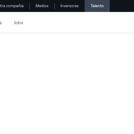
tra compañía
Medios
Inversores
Talento
s
Jobs