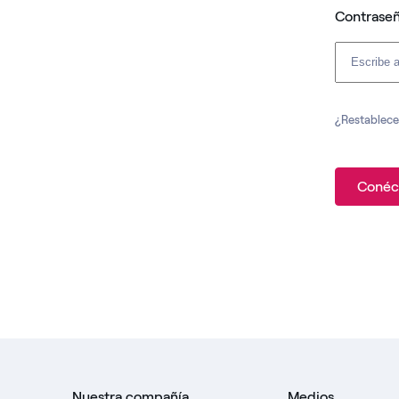
Contrase
¿Restablece
Conéc
Nuestra compañía
Medios