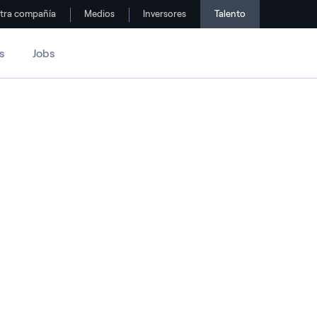
tra compañía
Medios
Inversores
Talento
s
Jobs