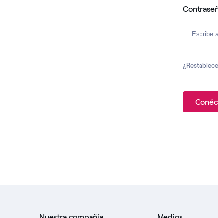
Contrase
¿Restablece
Conéc
Nuestra compañía
Medios