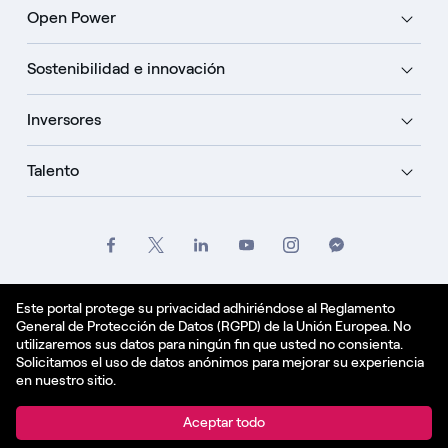
Open Power
Sostenibilidad e innovación
Inversores
Talento
Créditos
Oficio
Politique de confidentialité
Este portal protege su privacidad adhiriéndose al Reglamento
General de Protección de Datos (RGPD) de la Unión Europea. No
Política de cookies
utilizaremos sus datos para ningún fin que usted no consienta.
Solicitamos el uso de datos anónimos para mejorar su experiencia
Español - ES
en nuestro sitio.
© Enel Spa All Rights Reserved Enel Spa VAT code
Aceptar todo