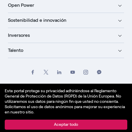
Open Power
Sostenibilidad e innovación
Inversores
Talento
Créditos
Oficio
Politique de confidentialité
Este portal protege su privacidad adhiriéndose al Reglamento
General de Protección de Datos (RGPD) de la Unión Europea. No
Política de cookies
utilizaremos sus datos para ningún fin que usted no consienta.
Solicitamos el uso de datos anónimos para mejorar su experiencia
Español - ES
en nuestro sitio.
© Enel Spa All Rights Reserved Enel Spa VAT code
Aceptar todo