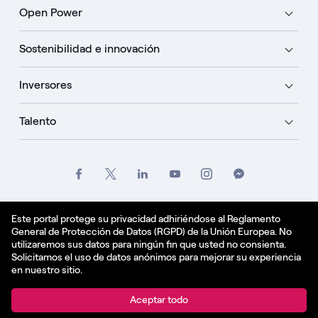
Open Power
Sostenibilidad e innovación
Inversores
Talento
Créditos
Oficio
Politique de confidentialité
Este portal protege su privacidad adhiriéndose al Reglamento
General de Protección de Datos (RGPD) de la Unión Europea. No
Política de cookies
utilizaremos sus datos para ningún fin que usted no consienta.
Solicitamos el uso de datos anónimos para mejorar su experiencia
Español - ES
en nuestro sitio.
© Enel Spa All Rights Reserved Enel Spa VAT code
Aceptar todo