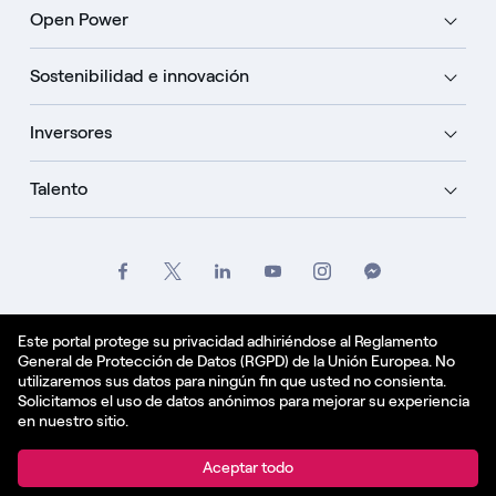
Open Power
Sostenibilidad e innovación
Inversores
Talento
Créditos
Oficio
Politique de confidentialité
Este portal protege su privacidad adhiriéndose al Reglamento
General de Protección de Datos (RGPD) de la Unión Europea. No
Política de cookies
utilizaremos sus datos para ningún fin que usted no consienta.
Solicitamos el uso de datos anónimos para mejorar su experiencia
Español - ES
en nuestro sitio.
© Enel Spa All Rights Reserved Enel Spa VAT code
Aceptar todo