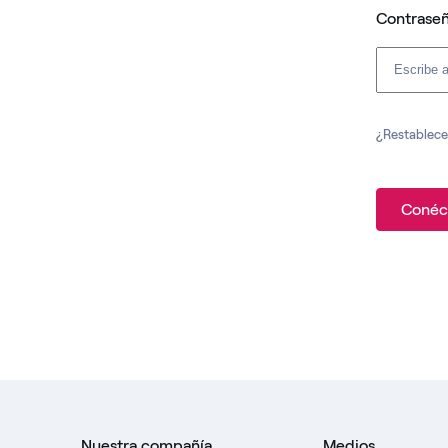
Contrase
¿Restablece
Conéc
Nuestra compañía
Medios