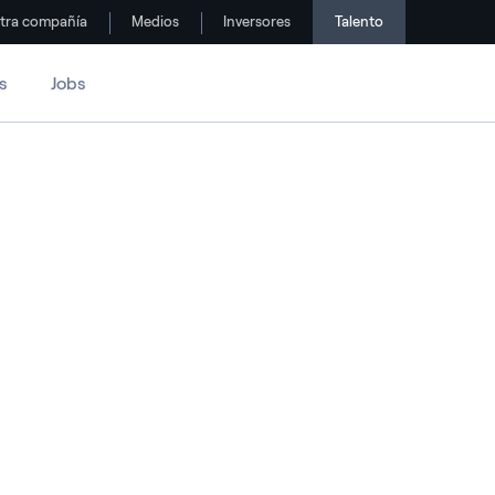
tra compañía
Medios
Inversores
Talento
s
Jobs