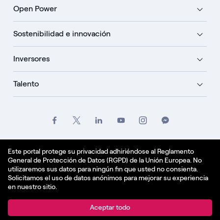
Open Power
Sostenibilidad e innovación
Inversores
Talento
Créditos
Oficio
Politique de confidentialité
Este portal protege su privacidad adhiriéndose al Reglamento
General de Protección de Datos (RGPD) de la Unión Europea. No
Política de cookies
utilizaremos sus datos para ningún fin que usted no consienta.
Solicitamos el uso de datos anónimos para mejorar su experiencia
Español - ES
en nuestro sitio.
© Enel Spa All Rights Reserved Enel Spa VAT code
Aceptar todo