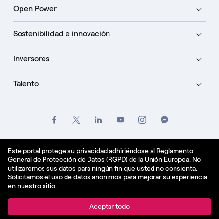
Open Power
Sostenibilidad e innovación
Inversores
Talento
Créditos
Oficio
Politique de confidentialité
Este portal protege su privacidad adhiriéndose al Reglamento
General de Protección de Datos (RGPD) de la Unión Europea. No
Política de cookies
utilizaremos sus datos para ningún fin que usted no consienta.
Solicitamos el uso de datos anónimos para mejorar su experiencia
Español - ES
en nuestro sitio.
© Enel Spa All Rights Reserved Enel Spa VAT code
Aceptar todo