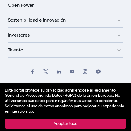
Open Power
Sostenibilidad e innovación
Inversores
Talento
Créditos
Oficio
Politique de confidentialité
Este portal protege su privacidad adhiriéndose al Reglamento
General de Protección de Datos (RGPD) de la Unión Europea. No
Política de cookies
utilizaremos sus datos para ningún fin que usted no consienta.
Solicitamos el uso de datos anónimos para mejorar su experiencia
Español - ES
en nuestro sitio.
© Enel Spa All Rights Reserved Enel Spa VAT code
Aceptar todo