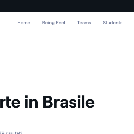
Home
Being Enel
Teams
Students
te in Brasile
79 risultati