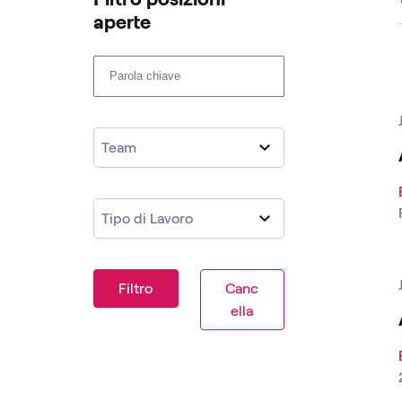
aperte ​
Cerca fra le posizioni aperte
Team
Tipo di Lavoro
Filtro
Canc
ella