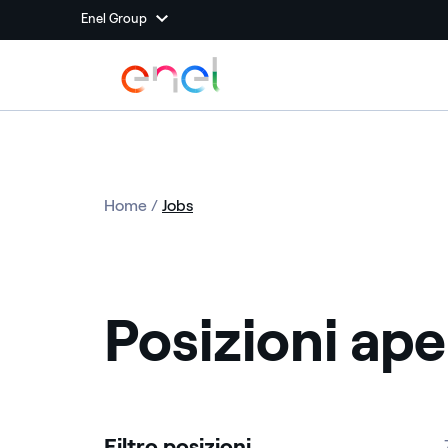
Enel Group
Home
/
Jobs
Posizioni aper
Filtro posizioni