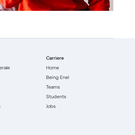
Carriere
erale
Home
Being Enel
Teams
i
Students
à
Jobs