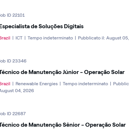
Job ID 22101
Especialista de Soluções Digitais
Brazil
|
ICT
|
Tempo indeterminato
|
Pubblicato il: August 05
Job ID 23346
Técnico de Manutenção Júnior - Operação Solar
Brazil
|
Renewable Energies
|
Tempo indeterminato
|
Pubblica
August 04, 2026
Job ID 22687
Técnico de Manutenção Sênior - Operação Solar