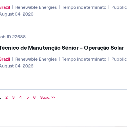
Brazil
|
Renewable Energies
|
Tempo indeterminato
|
Pubblica
August 04, 2026
Job ID 22688
Técnico de Manutenção Sênior - Operação Solar
Brazil
|
Renewable Energies
|
Tempo indeterminato
|
Pubblica
August 04, 2026
1
2
3
4
5
6
Succ. >>