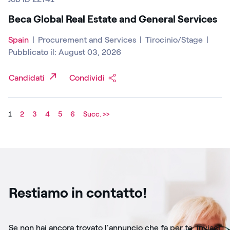
Beca Global Real Estate and General Services
Spain
|
Procurement and Services
|
Tirocinio/Stage
|
Pubblicato il: August 03, 2026
Candidati
Condividi
1
2
3
4
5
6
Succ. >>
Restiamo in contatto!
Se non hai ancora trovato l'annuncio che fa per te, inviaci