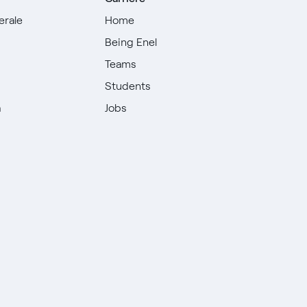
erale
Home
Being Enel
Teams
i
Students
à
Jobs