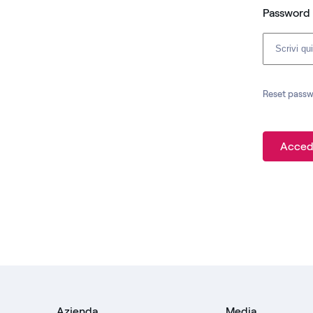
Password
Reset pass
Acced
Azienda
Media