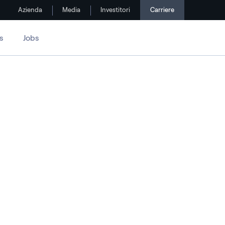
Azienda
Media
Investitori
Carriere
s
Jobs