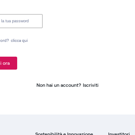
word?
clicca qui
i ora
Non hai un account?
Iscriviti
Sostenibilità e Innovazione
Investitori