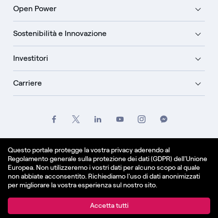
Open Power
Sostenibilità e Innovazione
Investitori
Carriere
Crediti
Legale
Informativa sulla privacy
Questo portale protegge la vostra privacy aderendo al
Regolamento generale sulla protezione dei dati (GDPR) dell'Unione
Informativa sui cookie
Europea. Non utilizzeremo i vostri dati per alcuno scopo al quale
non abbiate acconsentito. Richiediamo l'uso di dati anonimizzati
Italiano
per migliorare la vostra esperienza sul nostro sito.
© Enel Spa All Rights Reserved Enel Spa VAT code
Accetta tutti