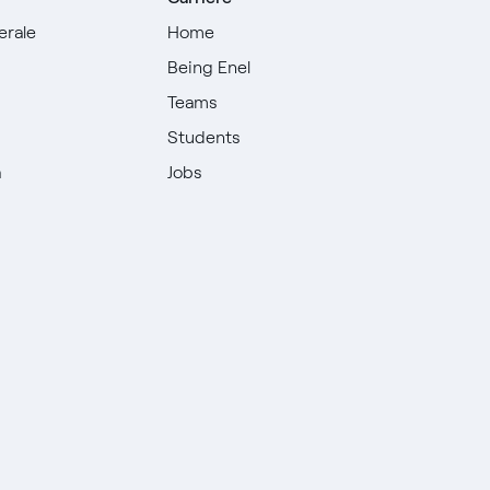
erale
Home
Being Enel
Teams
i
Students
à
Jobs