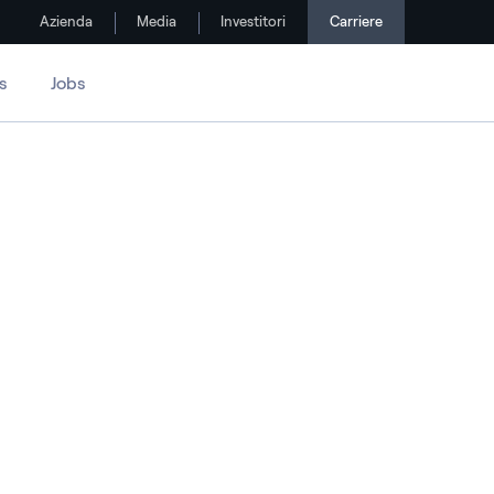
Azienda
Media
Investitori
Carriere
s
Jobs