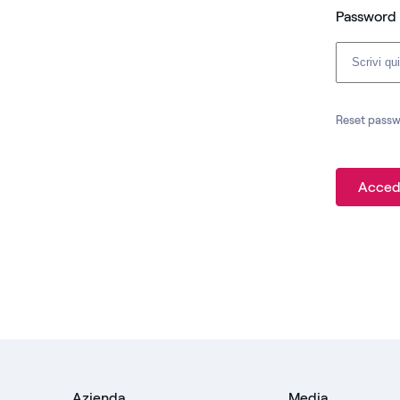
Password
Reset pass
Acced
Azienda
Media