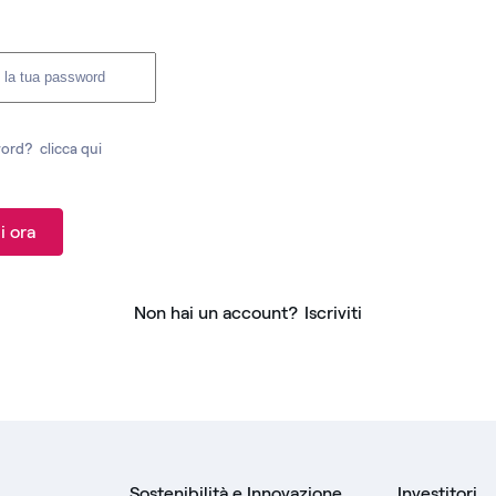
word?
clicca qui
i ora
Non hai un account?
Iscriviti
Sostenibilità e Innovazione
Investitori