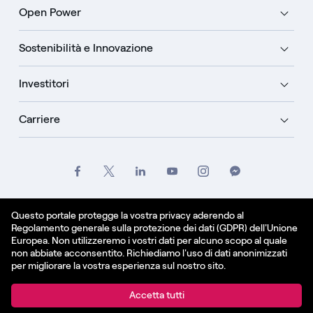
Open Power
Sostenibilità e Innovazione
Investitori
Carriere
Crediti
Legale
Informativa sulla privacy
Questo portale protegge la vostra privacy aderendo al
Regolamento generale sulla protezione dei dati (GDPR) dell'Unione
Informativa sui cookie
Europea. Non utilizzeremo i vostri dati per alcuno scopo al quale
non abbiate acconsentito. Richiediamo l'uso di dati anonimizzati
Italiano
per migliorare la vostra esperienza sul nostro sito.
© Enel Spa All Rights Reserved Enel Spa VAT code
Accetta tutti