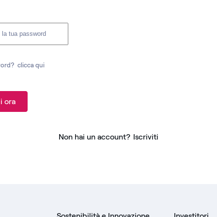
word?
clicca qui
i ora
Non hai un account?
Iscriviti
Sostenibilità e Innovazione
Investitori