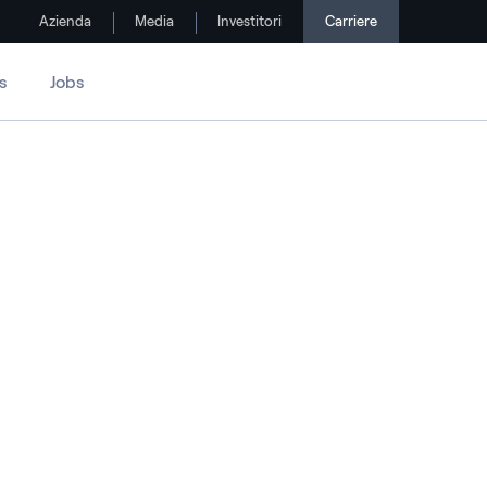
Azienda
Media
Investitori
Carriere
s
Jobs