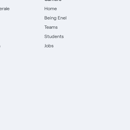
erale
Home
Being Enel
Teams
i
Students
à
Jobs