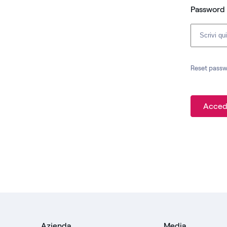
Password
Reset pass
Acced
Azienda
Media