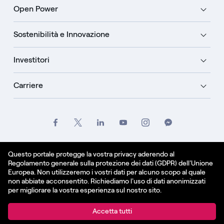
Open Power
Sostenibilità e Innovazione
Investitori
Carriere
Crediti
Legale
Informativa sulla privacy
Questo portale protegge la vostra privacy aderendo al
Regolamento generale sulla protezione dei dati (GDPR) dell'Unione
Informativa sui cookie
Europea. Non utilizzeremo i vostri dati per alcuno scopo al quale
non abbiate acconsentito. Richiediamo l'uso di dati anonimizzati
Italiano
per migliorare la vostra esperienza sul nostro sito.
© Enel Spa All Rights Reserved Enel Spa VAT code
Accetta tutti