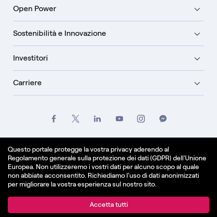
Open Power
Sostenibilità e Innovazione
Investitori
Carriere
Crediti
Legale
Informativa sulla privacy
Questo portale protegge la vostra privacy aderendo al
Regolamento generale sulla protezione dei dati (GDPR) dell'Unione
Informativa sui cookie
Europea. Non utilizzeremo i vostri dati per alcuno scopo al quale
non abbiate acconsentito. Richiediamo l'uso di dati anonimizzati
Italiano
per migliorare la vostra esperienza sul nostro sito.
© Enel Spa All Rights Reserved Enel Spa VAT code
Accetta tutti