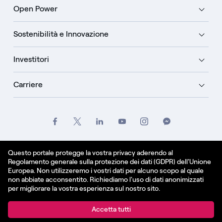
Open Power
Sostenibilità e Innovazione
Investitori
Carriere
Crediti
Legale
Informativa sulla privacy
Questo portale protegge la vostra privacy aderendo al
Regolamento generale sulla protezione dei dati (GDPR) dell'Unione
Informativa sui cookie
Europea. Non utilizzeremo i vostri dati per alcuno scopo al quale
non abbiate acconsentito. Richiediamo l'uso di dati anonimizzati
Italiano
per migliorare la vostra esperienza sul nostro sito.
© Enel Spa All Rights Reserved Enel Spa VAT code
Accetta tutti