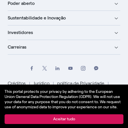
Poder aberto
Sustentabilidade e Inovação
Investidores
Carreiras
Créditos
Jurídico
política de Privacidade
This portal protects your privacy by adhering to the European
Política de Cookies
Union General Data Protection Regulation (GDPR). We will not use
your data for any purpose that you do not consent to. We request
Português
use of anonymized data to improve your experience on our site.
© Enel Spa Todos os direitos reservados Enel Spa
Aceitar tudo
Código IVA 15844561009