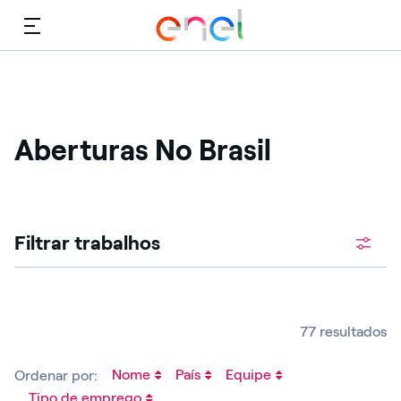
Cardápio
Aberturas No Brasil
Procure vagas abertas
Filtrar trabalhos
77 resultados
Nome
País
Equipe
Ordenar por:
Tipo de emprego