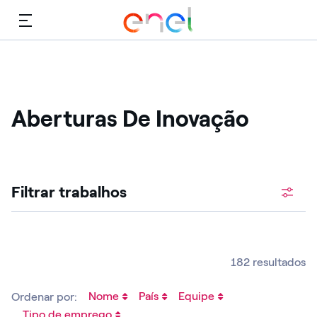
Cardápio
Aberturas De Inovação
Procure vagas abertas
Filtrar trabalhos
182 resultados
Nome
País
Equipe
Ordenar por:
Tipo de emprego