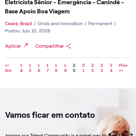
Eletricista Sênior - Emergência - Canindé -
Base Apoio Boa Viagem
Ceará, Brazil
|
Grids and Innovation
|
Permanent
|
Postou: July 10, 2026
Aplicar
Compartilhar
<<
1
1
1
1
1
1
2
2
2
2
2
Próx
Ant
4
5
6
7
8
9
0
1
2
3
4
>>
Vamos ficar em contato
Joining our Talent Community is a great way to stay