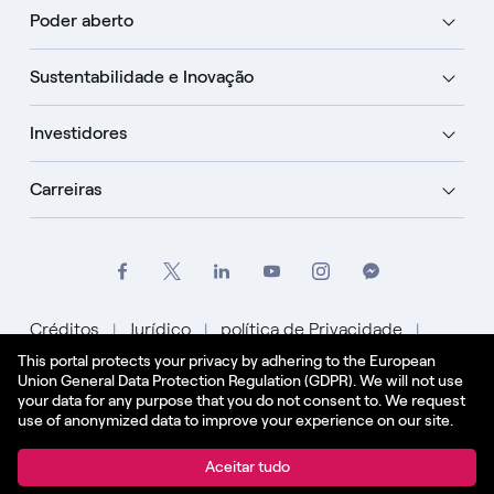
Poder aberto
Sustentabilidade e Inovação
Investidores
Carreiras
Créditos
Jurídico
política de Privacidade
This portal protects your privacy by adhering to the European
Política de Cookies
Union General Data Protection Regulation (GDPR). We will not use
your data for any purpose that you do not consent to. We request
Português
use of anonymized data to improve your experience on our site.
© Enel Spa Todos os direitos reservados Enel Spa
Aceitar tudo