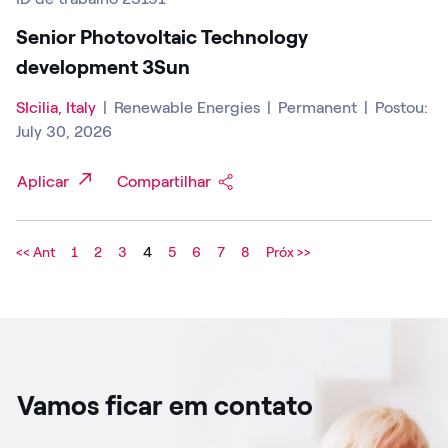
Senior Photovoltaic Technology
development 3Sun
SIcilia, Italy
|
Renewable Energies
|
Permanent
|
Postou:
July 30, 2026
Aplicar
Compartilhar
<< Ant
1
2
3
4
5
6
7
8
Próx >>
Vamos ficar em contato