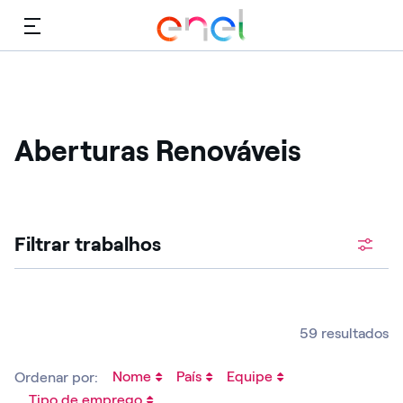
Cardápio
Aberturas Renováveis
Procure vagas abertas
Filtrar trabalhos
59 resultados
Nome
País
Equipe
Ordenar por:
Tipo de emprego