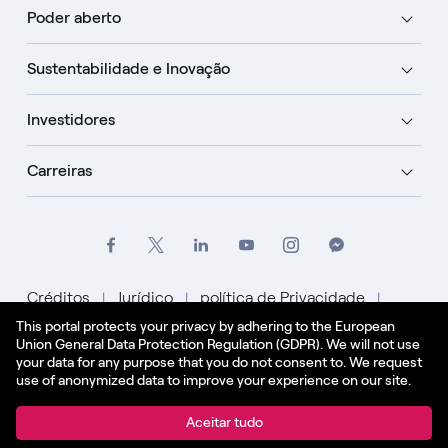
Poder aberto
Sustentabilidade e Inovação
Investidores
Carreiras
Créditos
Jurídico
política de Privacidade
This portal protects your privacy by adhering to the European
Política de Cookies
Union General Data Protection Regulation (GDPR). We will not use
your data for any purpose that you do not consent to. We request
Português
use of anonymized data to improve your experience on our site.
© Enel Spa Todos os direitos reservados Enel Spa
Aceitar tudo