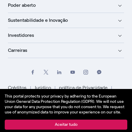
Poder aberto
Sustentabilidade e Inovação
Investidores
Carreiras
Créditos
Jurídico
política de Privacidade
This portal protects your privacy by adhering to the European
Política de Cookies
Union General Data Protection Regulation (GDPR). We will not use
your data for any purpose that you do not consent to. We request
Português
use of anonymized data to improve your experience on our site.
© Enel Spa Todos os direitos reservados Enel Spa
Aceitar tudo