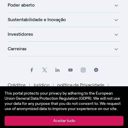
Poder aberto
Sustentabilidade e Inovação
Investidores
Carreiras
Créditos
Jurídico
política de Privacidade
This portal protects your privacy by adhering to the European
Política de Cookies
Union General Data Protection Regulation (GDPR). We will not use
your data for any purpose that you do not consent to. We request
Português
use of anonymized data to improve your experience on our site.
© Enel Spa Todos os direitos reservados Enel Spa
Aceitar tudo