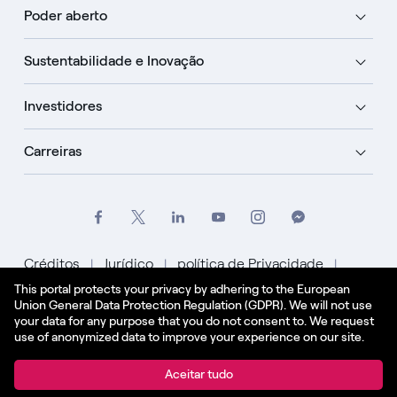
Poder aberto
Sustentabilidade e Inovação
Investidores
Carreiras
Créditos
Jurídico
política de Privacidade
This portal protects your privacy by adhering to the European
Política de Cookies
Union General Data Protection Regulation (GDPR). We will not use
your data for any purpose that you do not consent to. We request
Português
use of anonymized data to improve your experience on our site.
© Enel Spa Todos os direitos reservados Enel Spa
Aceitar tudo