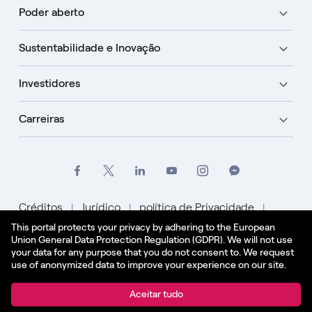
Poder aberto
Sustentabilidade e Inovação
Investidores
Carreiras
Créditos
Jurídico
política de Privacidade
This portal protects your privacy by adhering to the European
Política de Cookies
Union General Data Protection Regulation (GDPR). We will not use
your data for any purpose that you do not consent to. We request
Português
use of anonymized data to improve your experience on our site.
© Enel Spa Todos os direitos reservados Enel Spa
Aceitar tudo