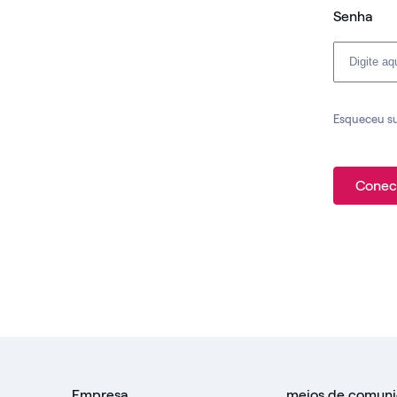
Senha
Esqueceu s
Conec
Empresa
meios de comun