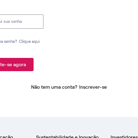
ua senha?
Clique aqui
te-se agora
Não tem uma conta?
Inscrever-se
icação
Sustentabilidade e Inovação
Investidores