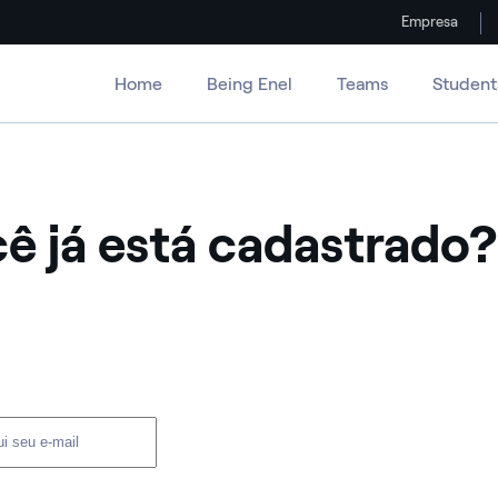
Empresa
Home
Being Enel
Teams
Student
ê já está cadastrado?
ário e senha