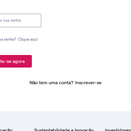
ua senha?
Clique aqui
te-se agora
Não tem uma conta?
Inscrever-se
icação
Sustentabilidade e Inovação
Investidores