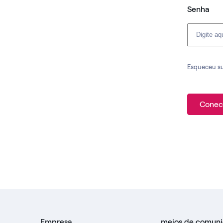
Senha
Esqueceu s
Conec
Empresa
meios de comun