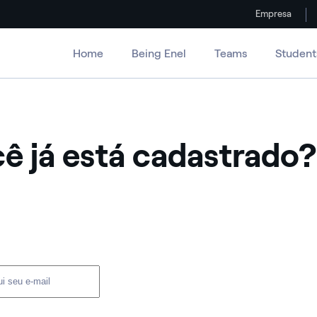
Empresa
Home
Being Enel
Teams
Student
ê já está cadastrado?
ário e senha