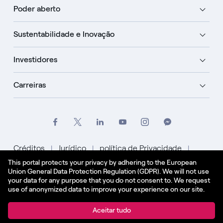
Poder aberto
Sustentabilidade e Inovação
Investidores
Carreiras
Créditos
Jurídico
política de Privacidade
This portal protects your privacy by adhering to the European
Política de Cookies
Union General Data Protection Regulation (GDPR). We will not use
your data for any purpose that you do not consent to. We request
Português
use of anonymized data to improve your experience on our site.
© Enel Spa Todos os direitos reservados Enel Spa
Aceitar tudo