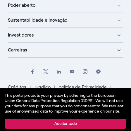
Poder aberto
Sustentabilidade e Inovação
Investidores
Carreiras
Créditos
Jurídico
política de Privacidade
This portal protects your privacy by adhering to the European
Política de Cookies
Union General Data Protection Regulation (GDPR). We will not use
your data for any purpose that you do not consent to. We request
Português
use of anonymized data to improve your experience on our site.
© Enel Spa Todos os direitos reservados Enel Spa
Aceitar tudo