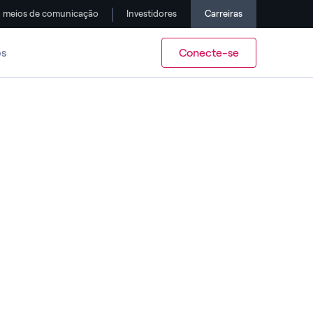
meios de comunicação
Investidores
Carreiras
bs
Conecte-se