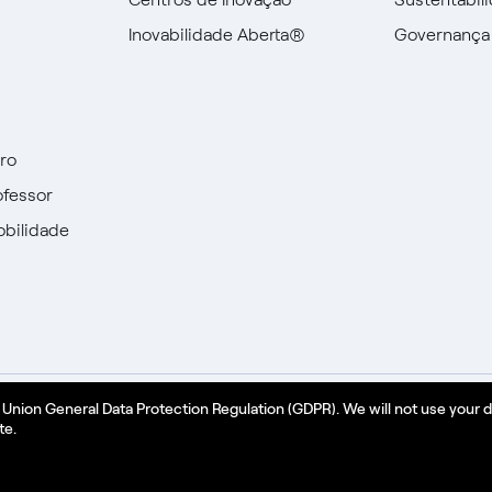
Inovabilidade Aberta®
Governança
uro
ofessor
obilidade
n Union General Data Protection Regulation (GDPR). We will not use your 
Política de Cookies
Português
te.
a Código IVA 15844561009