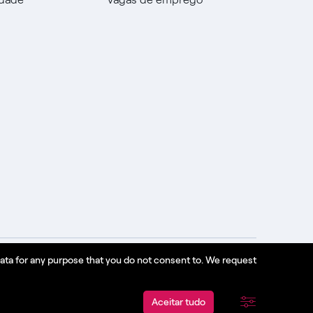
data for any purpose that you do not consent to. We request
Aceitar tudo