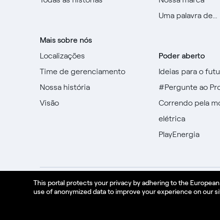
Uma palavra de...
Mais sobre nós
Localizações
Poder aberto
Time de gerenciamento
Ideias para o fut
Nossa história
#Pergunte ao Pr
Visão
Correndo pela m
elétrica
PlayEnergia
This portal protects your privacy by adhering to the Europea
Créditos
Jurídico
política de Privacidade
use of anonymized data to improve your experience on our si
© Enel Spa Todos os direitos reservados Enel Sp