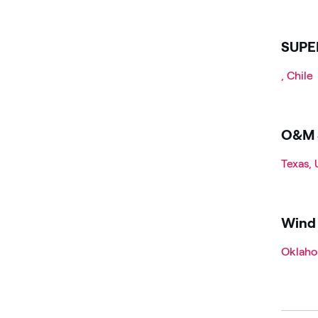
SUPE
, Chile
O&M S
Texas,
Wind 
Oklah