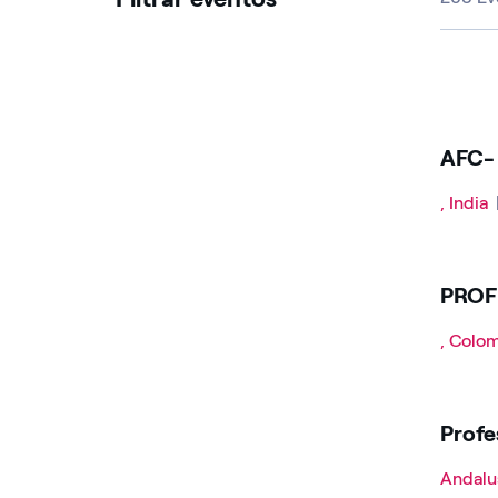
Procure vagas abertas
AFC- 
, India
PROF
, Colo
Profe
Andalu