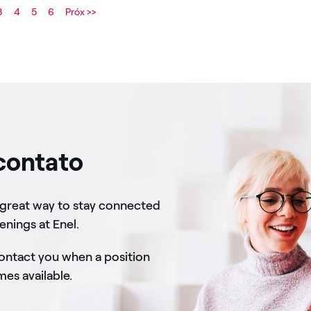
3
4
5
6
Próx >>
contato
 great way to stay connected
enings at Enel.
contact you when a position
s available.