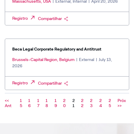
Massachusetts, USA
|
External, Internal
|
April 20, 2026
Registro
Compartilhar
Beca Legal Corporate Regulatory and Antitrust
Brussels-Capital Region, Belgium
|
External
|
July 13,
2026
Registro
Compartilhar
<<
1
1
1
1
1
2
2
2
2
2
2
Próx
Ant
5
6
7
8
9
0
1
2
3
4
5
>>