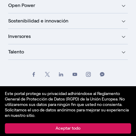
Open Power
Sostenibilidad e innovación
Inversores
Talento
Créditos
Oficio
Politique de confidentialité
Este portal protege su privacidad adhiriéndose al Reglamento
General de Protección de Datos (RGPD) de la Unión Europea. No
Política de cookies
utilizaremos sus datos para ningún fin que usted no consienta.
Solicitamos el uso de datos anónimos para mejorar su experiencia
Español - ES
en nuestro sitio.
© Enel Spa All Rights Reserved Enel Spa VAT code
Aceptar todo