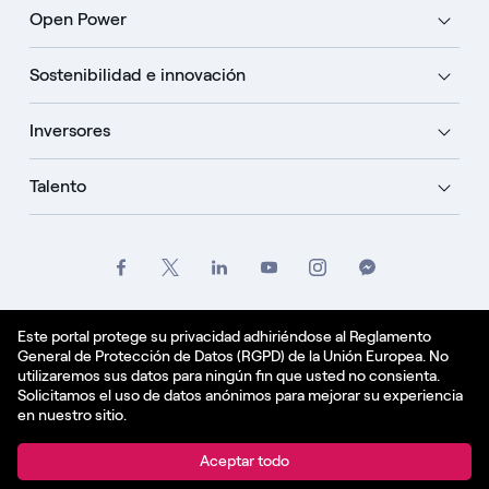
Open Power
Sostenibilidad e innovación
Inversores
Talento
Créditos
Oficio
Politique de confidentialité
Este portal protege su privacidad adhiriéndose al Reglamento
General de Protección de Datos (RGPD) de la Unión Europea. No
Política de cookies
utilizaremos sus datos para ningún fin que usted no consienta.
Solicitamos el uso de datos anónimos para mejorar su experiencia
Español - ES
en nuestro sitio.
© Enel Spa All Rights Reserved Enel Spa VAT code
Aceptar todo