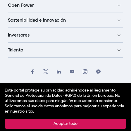
Open Power
Sostenibilidad e innovación
Inversores
Talento
Créditos
Oficio
Politique de confidentialité
Este portal protege su privacidad adhiriéndose al Reglamento
General de Protección de Datos (RGPD) de la Unión Europea. No
Política de cookies
utilizaremos sus datos para ningún fin que usted no consienta.
Solicitamos el uso de datos anónimos para mejorar su experiencia
Español - ES
en nuestro sitio.
© Enel Spa All Rights Reserved Enel Spa VAT code
Aceptar todo