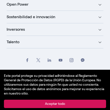
Open Power
Sostenibilidad e innovación
Inversores
Talento
Créditos
Oficio
Politique de confidentialité
Este portal protege su privacidad adhiriéndose al Reglamento
General de Protección de Datos (RGPD) de la Unión Europea. No
Política de cookies
utilizaremos sus datos para ningún fin que usted no consienta.
Solicitamos el uso de datos anónimos para mejorar su experiencia
Español - ES
en nuestro sitio.
© Enel Spa All Rights Reserved Enel Spa VAT code
Aceptar todo