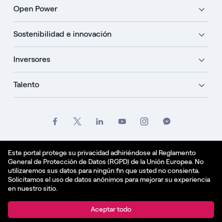
Open Power
Sostenibilidad e innovación
Inversores
Talento
Créditos
Oficio
Politique de confidentialité
Este portal protege su privacidad adhiriéndose al Reglamento
General de Protección de Datos (RGPD) de la Unión Europea. No
Política de cookies
utilizaremos sus datos para ningún fin que usted no consienta.
Solicitamos el uso de datos anónimos para mejorar su experiencia
Español - ES
en nuestro sitio.
© Enel Spa All Rights Reserved Enel Spa VAT code
Aceptar todo