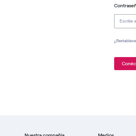
Contrase
¿Restablece
Conéc
Nuestra compañía
Medios