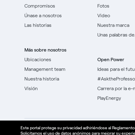
Compromisos
Fotos
Únase a nosotros
Video
Las historias
Nuestra marca
Unas palabras de..
Más sobre nosotros
Ubicaciones
Open Power
Management team
Ideas para el futu
Nuestra historia
#AsktheProfesso
Visión
Carrera por la e-
PlayEnergy
Este portal protege su privacidad adhiriéndose al Reglamento
Créditos
Oficio
Politique de confidentialité
Solicitamos el uso de datos anónimos para mejorar su experie