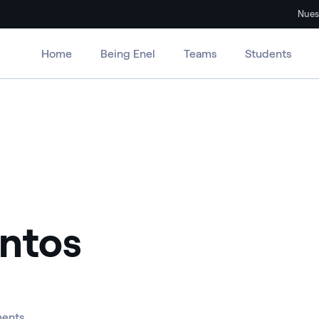
Nues
Home
Being Enel
Teams
Students
entos
ments