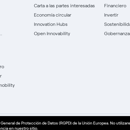
Carta a las partes interesadas
Financiero
Economía circular
Invertir
Innovation Hubs
Sostenibili
.
Open Innovability
Gobernanza
ro
r
mobility
 General de Protección de Datos (RGPD) de la Unión Europea. No utilizar
Política de cookies
Español - ES
ncia en nuestro sitio.